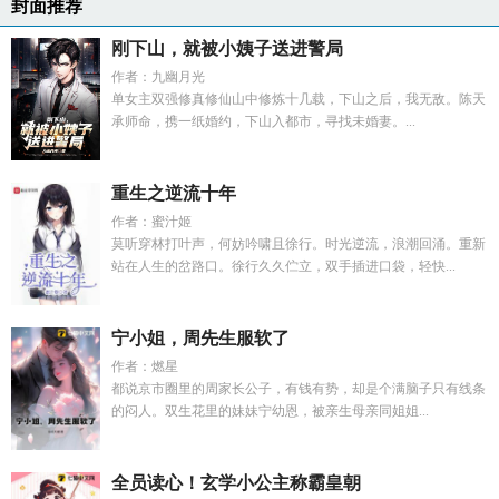
封面推荐
刚下山，就被小姨子送进警局
作者：九幽月光
单女主双强修真修仙山中修炼十几载，下山之后，我无敌。陈天
承师命，携一纸婚约，下山入都市，寻找未婚妻。...
重生之逆流十年
作者：蜜汁姬
莫听穿林打叶声，何妨吟啸且徐行。时光逆流，浪潮回涌。重新
站在人生的岔路口。徐行久久伫立，双手插进口袋，轻快...
宁小姐，周先生服软了
作者：燃星
都说京市圈里的周家长公子，有钱有势，却是个满脑子只有线条
的闷人。双生花里的妹妹宁幼恩，被亲生母亲同姐姐...
全员读心！玄学小公主称霸皇朝