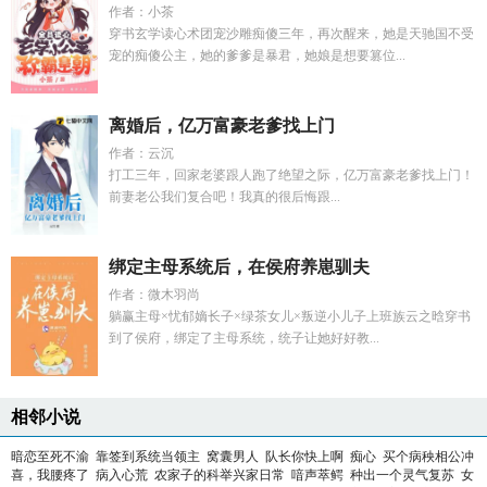
作者：小茶
穿书玄学读心术团宠沙雕痴傻三年，再次醒来，她是天驰国不受
宠的痴傻公主，她的爹爹是暴君，她娘是想要篡位...
离婚后，亿万富豪老爹找上门
作者：云沉
打工三年，回家老婆跟人跑了绝望之际，亿万富豪老爹找上门！
前妻老公我们复合吧！我真的很后悔跟...
绑定主母系统后，在侯府养崽驯夫
作者：微木羽尚
躺赢主母×忧郁嫡长子×绿茶女儿×叛逆小儿子上班族云之晗穿书
到了侯府，绑定了主母系统，统子让她好好教...
相邻小说
暗恋至死不渝
靠签到系统当领主
窝囊男人
队长你快上啊
痴心
买个病秧相公冲
喜，我腰疼了
病入心荒
农家子的科举兴家日常
喑声萃鳄
种出一个灵气复苏
女