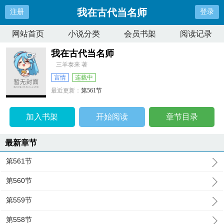
我在古代当名师
注册
登录
网站首页
小说分类
会员书架
阅读记录
我在古代当名师
三羊泰来 著
言情
连载中
最近更新：
第561节
更新时间：
2026-08-09 15:48:49
加入书架
开始阅读
章节目录
最新章节
第561节
第560节
第559节
第558节