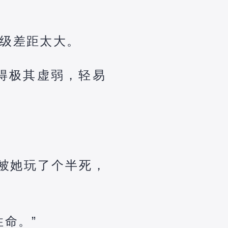
级差距太大。
得极其虚弱，轻易
被她玩了个半死，
命。”