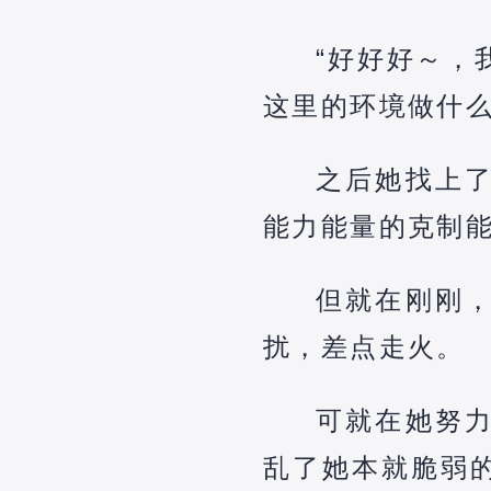
“好好好～，
这里的环境做什
之后她找上
能力能量的克制
但就在刚刚
扰，差点走火。
可就在她努
乱了她本就脆弱