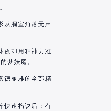
。
影从洞室角落无声
林夜却用精神力准
后的梦妖魔。
嘉德丽雅的全部精
。
阵快速掐诀后；有