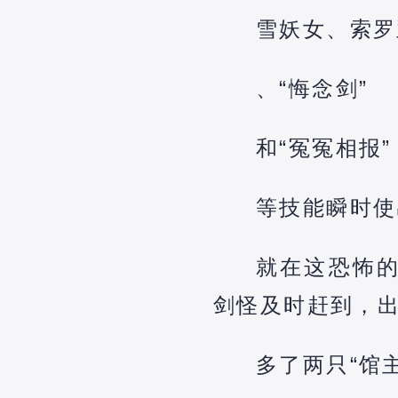
雪妖女、索罗
、“悔念剑”
和“冤冤相报”
等技能瞬时使
就在这恐怖
剑怪及时赶到，
多了两只“馆主