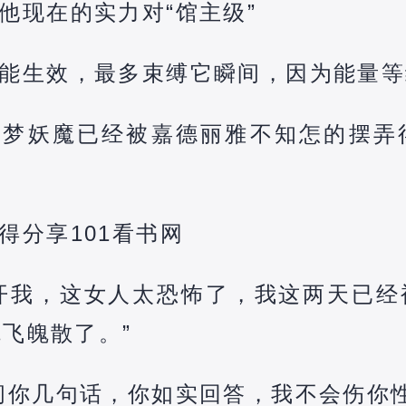
他现在的实力对“馆主级”
能生效，最多束缚它瞬间，因为能量等
只梦妖魔已经被嘉德丽雅不知怎的摆弄
得分享101看书网
开我，这女人太恐怖了，我这两天已经
飞魄散了。”
问你几句话，你如实回答，我不会伤你性