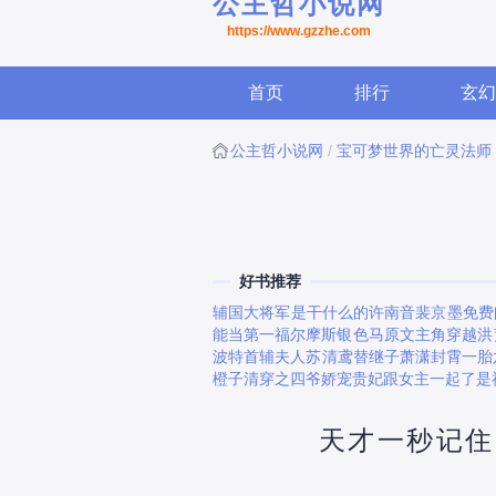
公主哲小说网
https://www.gzzhe.com
首页
排行
玄幻
公主哲小说网
宝可梦世界的亡灵法师
好书推荐
辅国大将军是干什么的
许南音裴京墨免费
能当第一
福尔摩斯银色马原文
主角穿越洪
波特
首辅夫人苏清鸢替继子
萧潇封霄
一胎
橙子
清穿之四爷娇宠贵妃跟女主一起了是
天才一秒记住【公