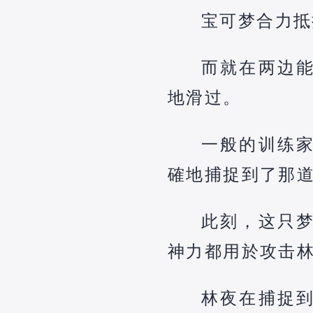
宝可梦合力抵
而就在两边
地滑过。
一般的训练
確地捕捉到了那
此刻，这只
神力都用於攻击
林夜在捕捉