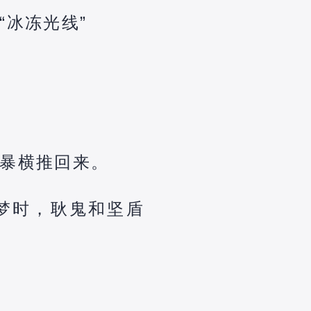
冰冻光线”
暴横推回来。
梦时，耿鬼和坚盾