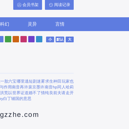
会员书架
阅读记录
科幻
灵异
言情
小
默认
大
我一胎六宝哪里逃短剧
迷雾求生种田玩家也
与作用
南音再许裴京墨许南音
hp同人哈莉
越洪荒以世界证道
婚不了情纯良前夫请走开
by白丁
辅国的意思
zhe.com