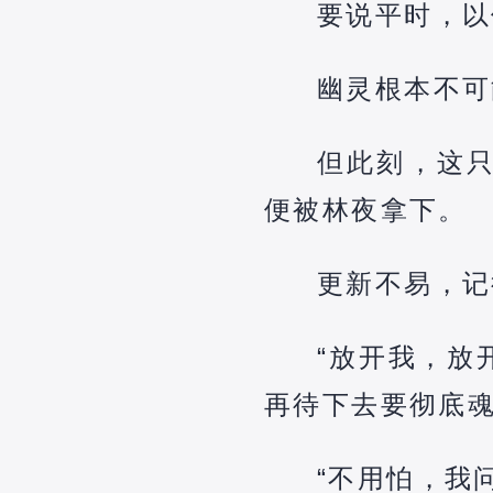
要说平时，以
幽灵根本不可
但此刻，这
便被林夜拿下。
更新不易，记
“放开我，放
再待下去要彻底魂
“不用怕，我