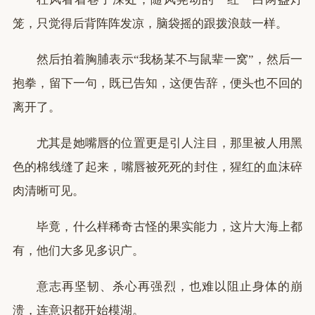
笼，只觉得后背阵阵发凉，脑袋摇的跟拨浪鼓一样。
然后拍着胸脯表示“我杨某不与鼠辈一窝”，然后一
抱拳，留下一句，既已告知，这便告辞，便头也不回的
离开了。
尤其是她嘴唇的位置更是引人注目，那里被人用黑
色的棉线缝了起来，嘴唇被死死的封住，猩红的血沫碎
肉清晰可见。
毕竟，什么样稀奇古怪的果实能力，这片大海上都
有，他们大多见多识广。
意志再坚韧、杀心再强烈，也难以阻止身体的崩
溃，连意识都开始模湖。