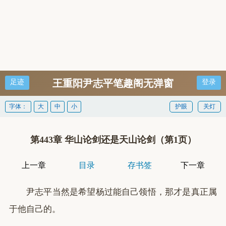
王重阳尹志平笔趣阁无弹窗
足迹
登录
字体：
大
中
小
护眼
关灯
第443章 华山论剑还是天山论剑（第1页）
上一章
目录
存书签
下一章
尹志平当然是希望杨过能自己领悟，那才是真正属
于他自己的。