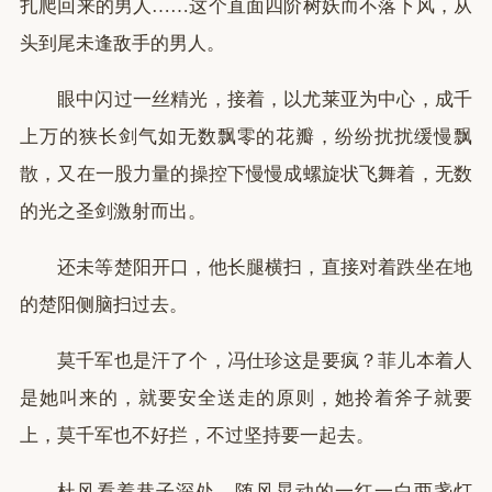
扎爬回来的男人……这个直面四阶树妖而不落下风，从
头到尾未逢敌手的男人。
眼中闪过一丝精光，接着，以尤莱亚为中心，成千
上万的狭长剑气如无数飘零的花瓣，纷纷扰扰缓慢飘
散，又在一股力量的操控下慢慢成螺旋状飞舞着，无数
的光之圣剑激射而出。
还未等楚阳开口，他长腿横扫，直接对着跌坐在地
的楚阳侧脑扫过去。
莫千军也是汗了个，冯仕珍这是要疯？菲儿本着人
是她叫来的，就要安全送走的原则，她拎着斧子就要
上，莫千军也不好拦，不过坚持要一起去。
杜风看着巷子深处，随风晃动的一红一白两盏灯