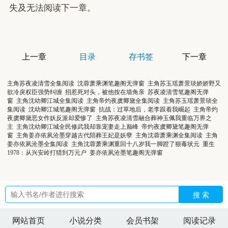
失及无法阅读下一章。
上一章
目录
存书签
下一章
主角苏夜凌清雪全集阅读
沈蓉萧乘渊笔趣阁无弹窗
主角苏玉瑶萧景琰娇娇野又
欲冷戾权臣强势纠缠
招惹死对头，被他按在墙角亲
苏夜凌清雪笔趣阁无弹
窗
主角沈幼卿江城全集阅读
主角帝灼夜虞卿黛全集阅读
主角苏玉瑶萧景琰全
集阅读
沈幼卿江城笔趣阁无弹窗
抗战：过草地后，老李跟着我崛起
主角帝灼
夜虞卿黛恶女作妖反派却爱惨了
主角苏夜凌清雪融合葬神玉佩我重临万界之
主
主角沈幼卿江城全民修武我却靠宠妻走上巅峰
帝灼夜虞卿黛笔趣阁无弹
窗
主角姜亦依夙沧墨穿越古代陪葬王妃是妖孽
主角沈蓉萧乘渊全集阅读
主角
姜亦依夙沧墨全集阅读
主角沈蓉萧乘渊重回十八岁我一脚蹬了狠毒状元
重生
1978：从兴安岭打猎到万元户
姜亦依夙沧墨笔趣阁无弹窗
搜 索
网站首页
小说分类
会员书架
阅读记录