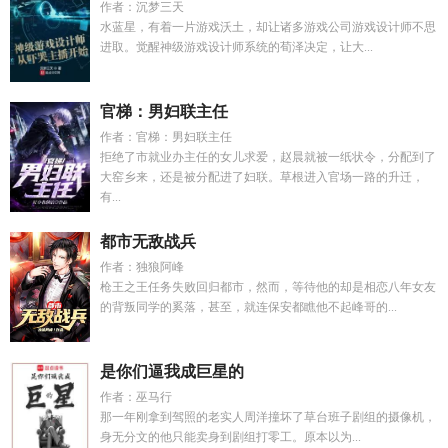
作者：沉梦三天
水蓝星，有着一片游戏沃土，却让诸多游戏公司游戏设计师不思
进取。觉醒神级游戏设计师系统的荀泽决定，让大...
官梯：男妇联主任
作者：官梯：男妇联主任
拒绝了市就业办主任的女儿求爱，赵晨就被一纸状令，分配到了
大窑乡来，还是被分配进了妇联。草根进入官场一路的升迁，
有...
都市无敌战兵
作者：独狼阿峰
枪王之王任务失败回归都市，然而，等待他的却是相恋八年女友
的背叛同学的奚落，甚至，就连保安都瞧他不起峰哥的...
是你们逼我成巨星的
作者：巫马行
那一年刚拿到驾照的老实人周洋撞坏了草台班子剧组的摄像机，
身无分文的他只能卖身到剧组打零工。原本以为...