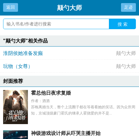
颠勺大师
返回
足迹
搜 索
"颠勺大师"相关作品
淮阴侯她准备发癫
颠勺大师
玩物（女尊）
颠勺大师
封面推荐
霍总他日夜求复婚
作者：酒酒
苏晚离婚当天，整个上流圈子都在等着看她的笑话。因为众所周
知，京城顶级豪门霍氏的继承人霍骁爱的并不是...
神级游戏设计师从吓哭主播开始